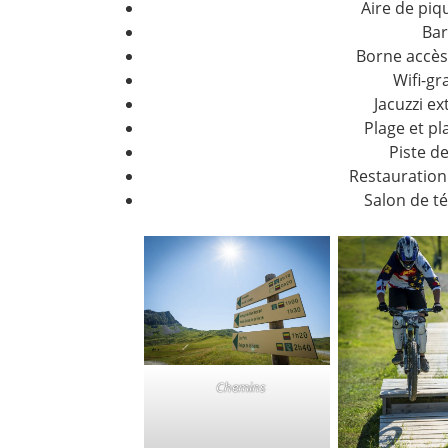
Aire de piq
Bar
Borne accès
Wifi-gr
Jacuzzi ex
Plage et pl
Piste d
Restauration
Salon de té
Chemins