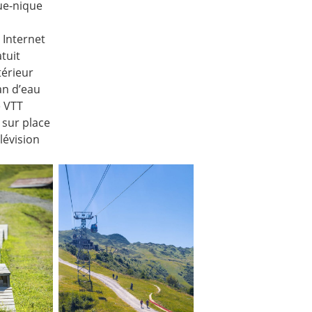
ue-nique
 Internet
atuit
térieur
an d’eau
e VTT
 sur place
lévision