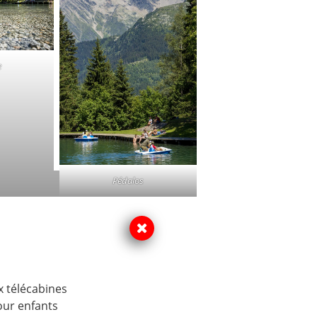
e
Pédalos
x télécabines
our enfants