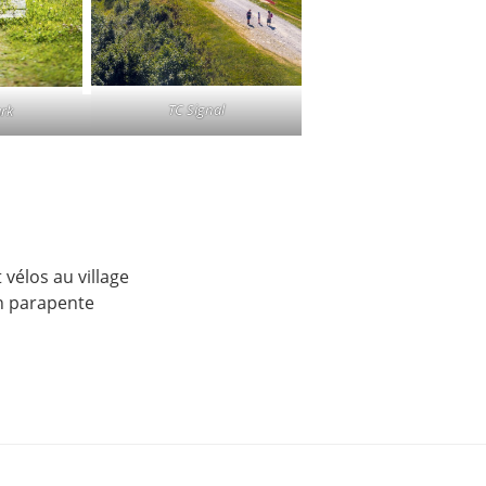
TC Signal
ark
 vélos au village
n parapente