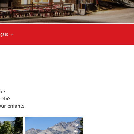
çais
ébé
bébé
our enfants