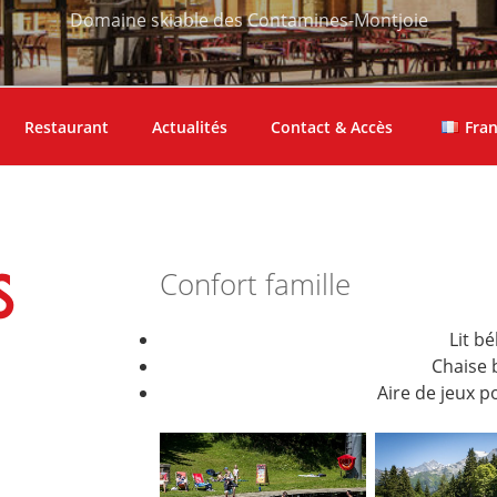
Domaine skiable des Contamines-Montjoie
Restaurant
Actualités
Contact & Accès
Fran
Confort famille
S
Lit b
Chaise 
Aire de jeux p